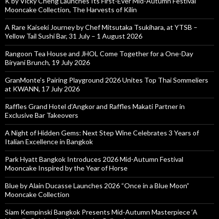
K by Vicky Cheng Launches Its First-Ever Mid-Autumn Festival
Mooncake Collection, The Harvests of Kilin
A Rare Kaiseki Journey by Chef Mitsutaka Tsukihara, at YTSB –
Yellow Tail Sushi Bar, 31 July – 1 August 2026
Rangoon Tea House and JHOL Come Together for a One-Day
Biryani Brunch, 19 July 2026
GranMonte’s Pairing Playground 2026 Unites Top Thai Sommeliers
at KWANN, 17 July 2026
Raffles Grand Hotel d’Angkor and Raffles Makati Partner in
Exclusive Bar Takeovers
A Night of Hidden Gems: Next Step Wine Celebrates 3 Years of
Italian Excellence in Bangkok
Park Hyatt Bangkok Introduces 2026 Mid-Autumn Festival
Mooncake Inspired by the Year of Horse
Blue by Alain Ducasse Launches 2026 “Once in a Blue Moon”
Mooncake Collection
Siam Kempinski Bangkok Presents Mid-Autumn Masterpiece ‘A