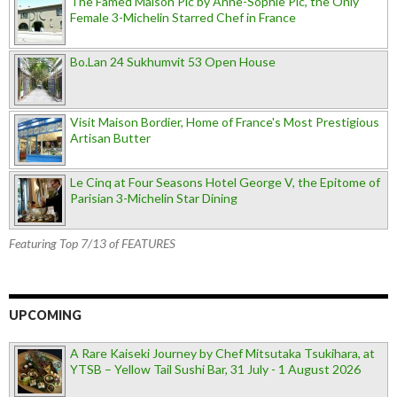
The Famed Maison Pic by Anne-Sophie Pic, the Only
Female 3-Michelin Starred Chef in France
Bo.Lan 24 Sukhumvit 53 Open House
Visit Maison Bordier, Home of France's Most Prestigious
Artisan Butter
Le Cinq at Four Seasons Hotel George V, the Epitome of
Parisian 3-Michelin Star Dining
Featuring Top 7/13 of FEATURES
UPCOMING
A Rare Kaiseki Journey by Chef Mitsutaka Tsukihara, at
YTSB – Yellow Tail Sushi Bar, 31 July - 1 August 2026