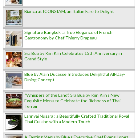
Bianca at ICONSIAM, an Italian Fare to Delight
Signature Bangkok, a True Elegance of French
Gastronomy by Chef Thierry Drapeau
Sra Bua by Kiin Kiin Celebrates 15th Anniversary in
Grand Style
Blue by Alain Ducasse Introduces Delightful All-Day-
Dining Concept
“Whispers of the Land”, Sra Bua by Kiin Kiin's New
Exquisite Menu to Celebrate the Richness of Thai
Terroir
Lahnyai Nusara : a Beautifully Crafted Traditional Royal
Thai Cuisine with a Modern Touch
A Tasting Menu by Blue’s Executive Chef Evens Lopez