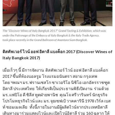
The “Discover Wines of Italy Bangkok 2017” Grand Tasting & Exhibition, which was
under the Patronage of the Embassy of Italy Bangkok & the Italy Trade Agency,
took place recently in the Grand Ballroom of Anantara Siam Bangkok.
ดิสคัพเวอร์ ไวน์ ออฟ อิตาลี แบงค็อก 2017 (Discover Wines of
Italy Bangkok 2017)
เมื่อเร็วๆ นี้ มีการจัดงาน ดิสคัพเวอร์ ไวน์ ออฟ อิตาลี แบงค็อก
2017 ขึ้นที่ห้องบอลรูม โรงแรมอนันตรา สยาม กรุงเทพ
โดย ฯพณฯ มร. ฟรานเชสโก ซาเวอริโอ นิชิโอ เอกอัครราชฑูต
อิตาลี ประเทศไทย ให้เกียรติเป็นประธานพิธีเปิดงาน ร่วมด้วย
มร. แฟบิโอ ดี ชิลีส ทูตฝ่ายพานิช คุณโจ ศรีวารินทร์ นักธุรกิจ
โปรโมทธุรกิจไวน์ และ มร. จุยเซฟเป้ วาคคารินี 1978 เวิร์ล เบส
ท์ ซอมเมลเลีย ทั้งนี้ภายในงานมีผู้ผลิตไวน์จากประเทศอิตาลี
เดินทางมาร่วมแสดงไวน์และเปิดไวน์อิตาลี ร่วม 160 ฉลาก ให้