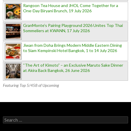
Rangoon Tea House and JHOL Come Together for a
One-Day Biryani Brunch, 19 July 2026
GranMonte’s Pairing Playground 2026 Unites Top Thai
Sommeliers at KWANN, 17 July 2026
Jiwan from Doha Brings Modern Middle Eastern Dining
to Siam Kempinski Hotel Bangkok, 1 to 14 July 2026
“The Art of Kimoto” – an Exclusive Maruto Sake Dinner
at Akira Back Bangkok, 26 June 2026
Featuring Top 5/458 of Upcoming
Search for: