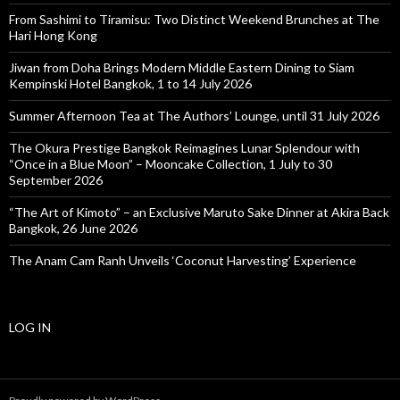
From Sashimi to Tiramisu: Two Distinct Weekend Brunches at The
Hari Hong Kong
Jiwan from Doha Brings Modern Middle Eastern Dining to Siam
Kempinski Hotel Bangkok, 1 to 14 July 2026
Summer Afternoon Tea at The Authors’ Lounge, until 31 July 2026
The Okura Prestige Bangkok Reimagines Lunar Splendour with
“Once in a Blue Moon” – Mooncake Collection, 1 July to 30
September 2026
“The Art of Kimoto” – an Exclusive Maruto Sake Dinner at Akira Back
Bangkok, 26 June 2026
The Anam Cam Ranh Unveils ‘Coconut Harvesting’ Experience
LOG IN