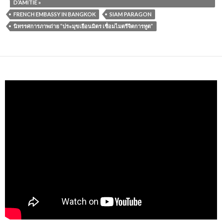
D’AMITIÉ »
FRENCH EMBASSY IN BANGKOK
SIAM PARAGON
นิทรรศการภาพถ่าย “ประมุขเยือนมิตร เชื่อมไมตรีจิตการทูต”