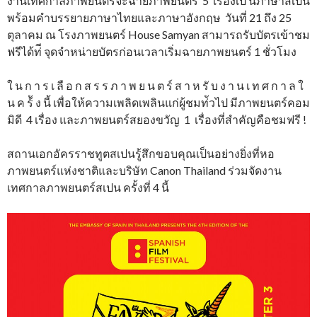
งานเทศกาลภาพยนตร์จะฉายภาพยนตร์ 5 เรื่องเป็ นภาษาสเปน
พร้อมคำบรรยายภาษาไทยและภาษาอังกฤษ วันที่ 21 ถึง 25
ตุลาคม ณ โรงภาพยนตร์ House Samyan สามารถรับบัตรเข้าชม
ฟรีได้ท่ี จุดจำหน่ายบัตรก่อนเวลาเริ่มฉายภาพยนตร์ 1 ชั่วโมง
ใ น ก า ร เ ลื อ ก ส ร ร ภ า พ ย น ต ร์ ส า ห รั บ ง า น เ ท ศ ก า ล ใ
น ค ร้ั ง นี้ เพื่อให้ความเพลิดเพลินแก่ผู้ชมท่ัวไป มีภาพยนตร์คอม
มิดี 4 เรื่อง และภาพยนตร์สยองขวัญ 1 เรื่องที่สำคัญคือชมฟรี !
สถานเอกอัครราชทูตสเปนรู้สึกขอบคุณเป็นอย่างยิ่งที่หอ
ภาพยนตร์แห่งชาติและบริษัท Canon Thailand ร่วมจัดงาน
เทศกาลภาพยนตร์สเปน ครั้งที่ 4 นี้