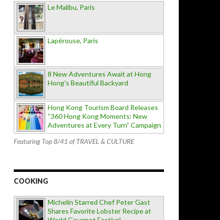
Le Malibu, Paris
Lapérouse, Paris
8 New Adventures Await at Hong
Hong’s Beautiful Backyard
Hong Kong Tourism Board Releases
“360 Hong Kong Moments: New
Adventures at Every Turn” Campaign
Featuring Top 8/41 of TRAVEL & CULTURE
COOKING
Michelin Starred Chef Peter Gast
Shares Favorite Lobster Recipe at
World Gourmet Festival