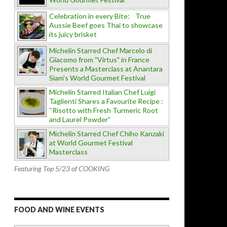
Celebration in every Bite: True
Aussie Beef goes Thai to showcase
its juicy brisket
Michelin Starred Chef Marcelo di
Giacomo from "Virtus" in France
Presents a Masterclass at Anantara
Siam's World Gourmet Festival
Michelin Starred Italian Chef Luigi
Taglienti Shares a Favourite Recipe :
“Risotto with Fresh Turmeric Root
and Laurel Powder”
Michelin Starred Chef Chiho Kanzaki
at World Gourmet Festival
Masterclass
Featuring Top 5/23 of COOKING
FOOD AND WINE EVENTS