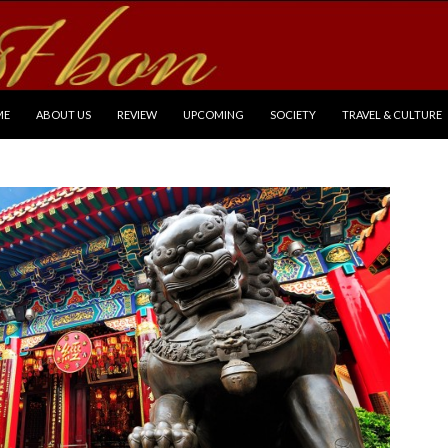
P TO CONTENT
ME
ABOUT US
REVIEW
UPCOMING
SOCIETY
TRAVEL & CULTURE