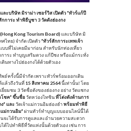
ละบริษัท มิราม่า เซอร์วิส เปิดตัว “ทัวร์แก้ปี
กการะ ทำพิธีบูชา 3 วัดดังฮ่องกง
ง (Hong Kong Tourism Board)
และบริษัท มิ
เทศไทย) จำกัด เปิดตัว
“ทัวร์สักการะเทพเจ้า
บบที่ไม่เคยมีมาก่อน สำหรับนักท่องเที่ยว
กการะ ทำบุญเสริมดวง แก้ปีชง หรือแม้กระทั่ง
เดินทางไปฮ่องกงได้ด้วยตัวเอง
ิพย์
ครั้งนี้มีจำกัด เพราะทัวร์พร้อมออกเดิน
แล้วถึงวันที่
15 สิงหาคม 2564
นี้เท่านั้น! โดย
ยี่ยมชม 3 วัดชื่อดังของฮ่องกง อย่าง วัดแชกง
โชค” ขึ้นชื่อ
วัดหว่องไทซิน
ที่โด่งดังด้านการ
ดง”
และ
วัดเจ้าแม่กวนอิมฮ่องฮำ
พร้อมทำพิธี
จ้าแม่กวนอิม”
ผ่านทัวร์ทำบุญแบบออนไลน์นี้ได้
ท่านจะได้รับการดูแลและอำนวยความสะดวก
้ไปทำพิธีที่วัดแห่งนั้นด้วยตัวเอง เช่น การ