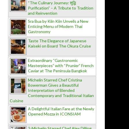
“The Culinary Journey: शुद्धि
Purification” – A Tribute to Tradition
and Reinvention
Sra Bua by Kiin Kiin Unveils a New
Enticing Menu of Modern Thai
Gastronomy
Taste The Elegance of Japanese
Kaiseki on Board The Okura Cruise
Extraordinary “Gastronomic
Masterpieces” with “Prunier” French
Caviar at The Peninsula Bangkok
Michelin Starred Chef Cristina
Bowerman Gives a Beautiful
Interpretation of Blended
Contemporary and Traditional Italian
Cuisine
A Delightful Italian Fare at the Newly
Opened Mozza in ICONSIAM
2-Michelin Starred Chef Alex Dilling