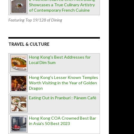
Showcases a True Culinary Artistry
of Contemporary French Cuisine
Featuring Top 19/128 of Dining
TRAVEL & CULTURE
Hong Kong's Best Addresses for
Local Dim Sum
Hong Kong's Lesser Known Temples
Worth Visiting in the Year of Golden
Dragon
Eating Out in Pranburi : Pànem Cafè
Hong Kong COA Crowned Best Bar
in Asia's 50 Best 2023