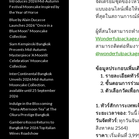
จัดเตรียมชุดของไห
Introduces 2026 Mid-Autumn
Festival Mooncake Inspired by
แบบออนไลน์เพื่อให้
the Year of Horse
ที่สุดในสถานการณ์ที
Blue by Alain Ducasse
Launches 2026 “Once in a
ผู้ที่สนใจสามารถทำ
Blue Moon” Mooncake
Collection
Wonderfulpackage
Siam Kempinski Bangkok
สามารถติดต่อทีมงานได
Presents Mid-Autumn
@wonderfulpackag
Masterpiece ‘A Moonlit
Celebration’ Mooncake
Collection
ข้อมูลประกอบเพิ่มเต
InterContinental Bangkok
1. รายละเอียดทัวร์
Unveils 2026 Mid-Autumn
2. ขั้นตอนการร่วม
Mooncake Collection,
3. ตัวเลือกวัดเพื่
available until 25 September
2026
Indulge in the Blossoming
1. ทัวร์สักการะเทพเ
“Hana Afternoon Tea” at The
ระยะเวลาจอง:
วันนี
Okura Prestige Bangkok
วันจัดทัวร์:
ทุกวันจันท
Gambero Rosso Returns to
สิงหาคม 2564)
Bangkok for 2026 Top Italian
Wines Roadshow
ราคา:
เริ่มต้นที่ 3,9