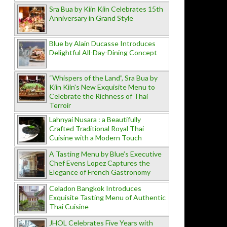
Sra Bua by Kiin Kiin Celebrates 15th
Anniversary in Grand Style
Blue by Alain Ducasse Introduces
Delightful All-Day-Dining Concept
“Whispers of the Land”, Sra Bua by
Kiin Kiin's New Exquisite Menu to
Celebrate the Richness of Thai
Terroir
Lahnyai Nusara : a Beautifully
Crafted Traditional Royal Thai
Cuisine with a Modern Touch
A Tasting Menu by Blue’s Executive
Chef Evens Lopez Captures the
Elegance of French Gastronomy
Celadon Bangkok Introduces
Exquisite Tasting Menu of Authentic
Thai Cuisine
JHOL Celebrates Five Years with