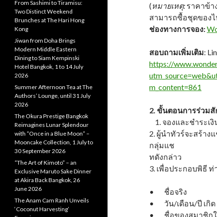
From Sashimi to Tiramisu:
(
หมายเหตุ:
ราคาข้าง
Two Distinct Weekend
สามารถซื้อชุดของไห
Brunches at The Hari Hong
ช่องทางการจอง:
Wo
Kong
Jiwan from Doha Brings
Modern Middle Eastern
สอบถามเพิ่มเติม
: L
Dining to Siam Kempinski
https://www.wonder
Hotel Bangkok, 1 to 14 July
utm_source=web&u
2026
m_content=861
Summer Afternoon Tea at The
Authors’ Lounge, until 31 July
2026
2. ขั้นตอนการร่วมส
The Okura Prestige Bangkok
1. จองและชำระเงิ
Reimagines Lunar Splendour
2. ผู้นำทัวร์จะสร้
with “Once in a Blue Moon” –
Mooncake Collection, 1 July to
กลุ่มแช
30 September 2026
ทดังกล่าว
“The Art of Kimoto” – an
3. เพื่อประกอบพิธี ท
Exclusive Maruto Sake Dinner
at Akira Back Bangkok, 26
June 2026
• ชื่อจริง
The Anam Cam Ranh Unveils
• วัน/เดือน/ปี เกิด
‘Coconut Harvesting’
• ชื่อของสมาชิกใน