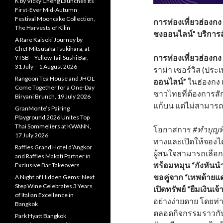
K by Vicky Cheng Launches Its
First-Ever Mid-Autumn
Festival Mooncake Collection,
การท่องเที่ยวฮ่องกง แ
The Harvests of Kilin
ชงออนไลน์” บริการสั
A Rare Kaiseki Journey by
Chef Mitsutaka Tsukihara, at
การท่องเที่ยวฮ่องก
YTSB – Yellow Tail Sushi Bar,
31 July – 1 August 2026
ราม่า เซอร์วิส (ประ
Rangoon Tea House and JHOL
ออนไลน์”
ในฮ่องกง แ
Come Together for a One-Day
ชาวไทยที่ต้องการสั
Biryani Brunch, 19 July 2026
แก้บน แต่ไม่สามารถ
GranMonte’s Pairing
Playground 2026 Unites Top
Thai Sommeliers at KWANN,
โอกาสการ
#ทำบุญท
17 July 2026
ทางและเปิดให้จองได้
Raffles Grand Hotel d’Angkor
ผู้สนใจสามารถเลือกเ
and Raffles Makati Partner in
พร้อมหมุน “กังหันนำ
Exclusive Bar Takeovers
ขอคู่จาก “เทพด้ายแ
A Night of Hidden Gems: Next
Step Wine Celebrates 3 Years
เปิดทรัพย์ “ยืมเงินเ
of Italian Excellence in
อย่างง่ายดาย โดย
Bangkok
ตลอดกิจกรรมราวกับได
Park Hyatt Bangkok