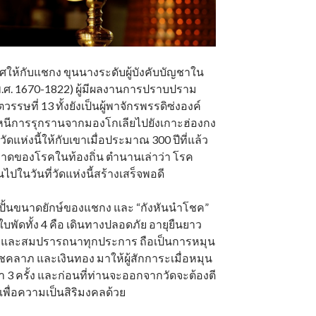
ุทิศให้กับแชกง ขุนนางระดับผู้บังคับบัญชาใน
(พ.ศ. 1670-1822) ผู้มีผลงานการปราบปราม
รษที่ 13 ทั้งยังเป็นผู้พาจักรพรรดิซ่งองค์
หนีการรุกรานจากมองโกเลียไปยังเกาะฮ่องกง
ศวัดแห่งนี้ให้กับเขาเมื่อประมาณ 300 ปีที่แล้ว
บาดของโรคในท้องถิ่น ตำนานเล่าว่า โรค
ไปในวันที่วัดแห่งนี้สร้างเสร็จพอดี
ีรูปปั้นขนาดยักษ์ของแชกง และ “กังหันนำโชค”
ดทั้ง 4 คือ เดินทางปลอดภัย อายุยืนยาว
 และสมปรารถนาทุกประการ ถือเป็นการหมุน
ชคลาภ และเงินทอง มาให้ผู้สักการะเมื่อหมุน
 3 ครั้ง และก่อนที่ท่านจะออกจากวัดจะต้องตี
นเพื่อความเป็นสิริมงคลด้วย