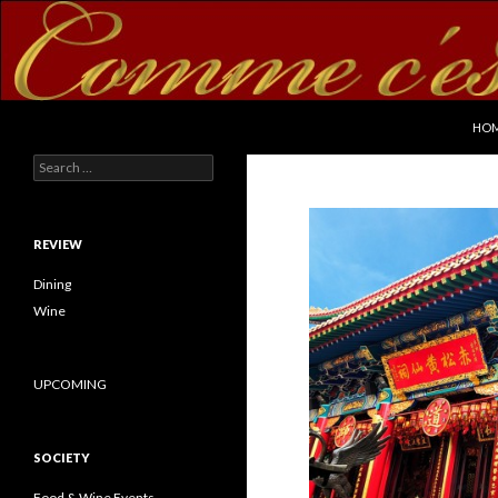
SKI
Search
commecestbon.com
HO
Search for:
REVIEW
Dining
Wine
UPCOMING
SOCIETY
Food & Wine Events