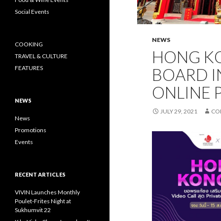
Social Events
NEWS
COOKING
HONG K
TRAVEL & CULTURE
FEATURES
BOARD 
ONLINE 
NEWS
JULY 29, 2021
CO
News
Promotions
Events
RECENT ARTICLES
VIVIN Launches Monthly
Poulet-Frites Night at
Sukhumvit 22