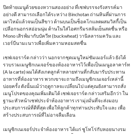
ปิดท้ายเมนูด้วยของหวานสองอย่าง ที่เชฟบรรจงรังสรรค์มา
อย่างดี สามารถเลือกได้ระหว่าง Binchotan ถ่านหินที่ผ่านการ
เผาไหม้แล้วจนเป็นสีขาว ด้านบนเป็นช็อคโกแลตผสมวิสกี้เป็น
เปลือกนอกรสอ่อนนุ่ม ด้านในใส่ไอศกรีมรสส้มเย็นสดชื่น หรือ
Mono เสิรฟ์มากับบัควีท (buckwheat) วานิลลารมควัน และ
เวอร์บีนามะนาวเพื่อเพิ่มความหอมสดชื่น
เชฟเจอราร์ด กล่าวว่า นอกจากชุดเมนูใหม่ซัมเมอร์แล้ว ยังได้
รวบรวมเมนูซิกเนเจอร์ของห้องอาหารไว้เพื่อเป็นเมนูอลาคาร์ท
(A la carte) ผมได้สังเกตลูกค้าหลายท่านที่กลับมารับประทาน
อาหารที่ห้องอาหาร พวกเขาจะถามถึงเมนูซิกเนเจอร์เหล่านี้
บ่อยครั้ง ดังนั้นแม้ว่าฤดูกาลจะเปลี่ยนไป แต่คุณยังสามารถสั่ง
เมนูโปรดของคุณเพิ่มเติมได้ เชฟเจอราร์ด กล่าวเสริมอีกว่า ใน
ฐานะหัวหน้าเชฟประจำห้องอาหาร เรามุ่งมั่นที่จะส่งมอบ
ประสบการณ์ที่ดีที่สุด เพื่อให้ลูกค้าทุกท่านประทับใจ และ เพื่อ
สร้างประสบการณ์ที่ไม่อาจลืมเลือน
เมนูซิกเนเจอร์ประจำห้องอาหาร ได้แก่ ชูโทโร่กับหอยนางรม