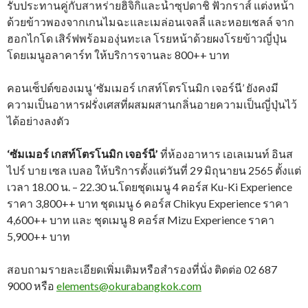
รับประทานคู่กับสาหร่ายฮิจิกิและน้ำซุปดาชิ ฟัวกราส์ แต่งหน้า
ด้วยข้าวพองจากเกนไมฉะและเมล่อนเจลลี่ และหอยเชลล์ จาก
ฮอกไกโด เสิร์ฟพร้อมองุ่นทะเล โรยหน้าด้วยผงโรยข้าวญี่ปุ่น
โดยเมนูอลาคาร์ท ให้บริการจานละ 800++ บาท
คอนเซ็ปต์ของเมนู ‘ซัมเมอร์ เกสท์โตรโนมิก เจอร์นี’ ยังคงมี
ความเป็นอาหารฝรั่งเศสที่ผสมผสานกลิ่นอายความเป็นญี่ปุ่นไว้
ได้อย่างลงตัว
‘ซัมเมอร์ เกสท์โตรโนมิก เจอร์นี’
ที่ห้องอาหาร เอเลเมนท์ อินส
ไปร์ บาย เซล เบลอ ให้บริการตั้งแต่วันที่ 29 มิถุนายน 2565 ตั้งแต่
เวลา 18.00 น. – 22.30 น.โดยชุดเมนู 4 คอร์ส Ku-Ki Experience
ราคา 3,800++ บาท ชุดเมนู 6 คอร์ส Chikyu Experience ราคา
4,600++ บาท และ ชุดเมนู 8 คอร์ส Mizu Experience ราคา
5,900++ บาท
สอบถามรายละเอียดเพิ่มเติมหรือสำรองที่นั่ง ติดต่อ 02 687
9000 หรือ
elements@okurabangkok.com