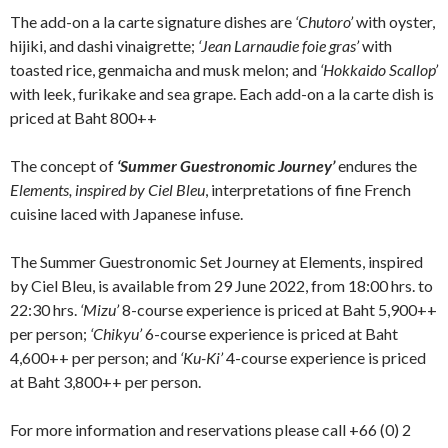
The add-on a la carte signature dishes are
‘Chutoro’
with oyster,
hijiki, and dashi vinaigrette;
‘Jean Larnaudie foie gras’
with
toasted rice, genmaicha and musk melon; and
‘Hokkaido Scallop’
with leek, furikake and sea grape. Each add-on a la carte dish is
priced at Baht 800++
The concept of
‘Summer Guestronomic Journey’
endures the
Elements, inspired by Ciel Bleu
, interpretations of fine French
cuisine laced with Japanese infuse.
The Summer Guestronomic Set Journey at Elements, inspired
by Ciel Bleu, is available from 29 June 2022, from 18:00 hrs. to
22:30 hrs.
‘Mizu’
8-course experience is priced at Baht 5,900++
per person;
‘Chikyu’
6-course experience is priced at Baht
4,600++ per person; and
‘Ku-Ki’
4-course experience is priced
at Baht 3,800++ per person.
For more information and reservations please call +66 (0) 2