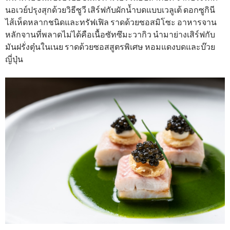
นอเวย์ปรุงสุกด้วยวิธีซูวี เสิร์ฟกับผักน้ำบดแบบเวลูเต้ ดอกซูกินี
ไส้เห็ดหลากชนิดและทรัฟเฟิล ราดด้วยซอสมิโซะ อาหารจาน
หลักจานที่พลาดไม่ได้คือเนื้อซัทซึมะวากิว นำมาย่างเสิร์ฟกับ
มันฝรั่งตุ๋นในเนย ราดด้วยซอสสูตรพิเศษ หอมแดงบดและบ๊วย
ญี่ปุ่น