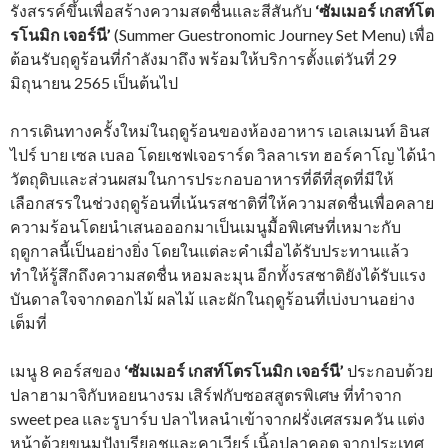
รังสรรค์ขึ้นเพื่อสร้างความสดชื่นและสีสันกับ
‘ซัมเมอร์ เกสท์โต
รโนมิก เจอร์นี’
(Summer Guestronomic Journey Set Menu) เพื่อ
ต้อนรับฤดูร้อนที่กำลังมาถึง พร้อมให้บริการตั้งแต่วันที่ 29
มิถุนายน 2565 เป็นต้นไป
การเดินทางครั้งใหม่ในฤดูร้อนของห้องอาหาร เอเลเมนท์ อินส
ไปร์ บาย เซล เบลอ โดยเชฟเจอราร์ด วิลลาเรท ฮอร์คาโญ ได้นำ
วัตถุดิบและส่วนผสมในการประกอบอาหารที่ดีที่สุดที่มีให้
เลือกสรรในช่วงฤดูร้อนที่เน้นรสชาติที่ให้ความสดชื่นเพื่อคลาย
ความร้อนโดยนำเสนอออกมาเป็นเมนูมื้อพิเศษที่เหมาะกับ
ฤดูกาลนี้เป็นอย่างยิ่ง โดยในแต่ละคำเมื่อได้รับประทานแล้ว
ทำให้รู้สึกถึงความสดชื่น หอมละมุน อีกทั้งรสชาติยังได้รับแรง
บันดาลใจจากดอกไม้ ผลไม้ และผักในฤดูร้อนที่เบ่งบานอย่าง
เต็มที่
เมนู 8 คอร์สของ
‘ซัมเมอร์ เกสท์โตรโนมิก เจอร์นี’
ประกอบด้วย
ปลาฮามาจิกับหอยนางรม เสิร์ฟกับซอสสูตรพิเศษ ที่ทำจาก
sweet pea และรูบาร์บ ปลาไหลนำเข้าจากฝรั่งเศสรมควัน แต่ง
หน้าด้วยขนมปังบรียอชและคาเวียร์ เนิ้อปลาคอด จากประเทศ