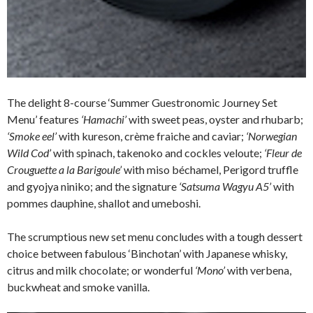
The delight 8-course ‘Summer Guestronomic Journey Set
Menu’ features
‘Hamachi’
with sweet peas, oyster and rhubarb;
‘Smoke eel’
with kureson, crème fraiche and caviar;
‘Norwegian
Wild Cod’
with spinach, takenoko and cockles veloute;
‘Fleur de
Crouguette a la Barigoule’
with miso béchamel, Perigord truffle
and gyojya niniko; and the signature
‘Satsuma Wagyu A5’
with
pommes dauphine, shallot and umeboshi.
The scrumptious new set menu concludes with a tough dessert
choice between fabulous ‘Binchotan’ with Japanese whisky,
citrus and milk chocolate; or wonderful
‘Mono’
with verbena,
buckwheat and smoke vanilla.