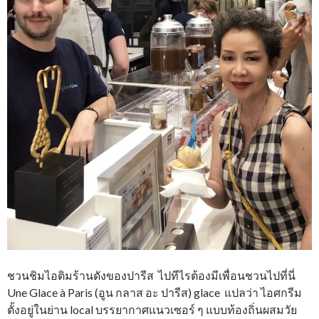
ชวนชิมไอติมร้านดังของปารีส ไปทีไรต้องมีเพื่อนชวนไปที่นี่
Une Glace à Paris (อูน กลาส อะ ปารีส) glace แปลว่า ไอศกรีม
ตั้งอยู่ในย่าน local บรรยากาศแนวเซอร์ ๆ แบบท้องถิ่นผสมวัย