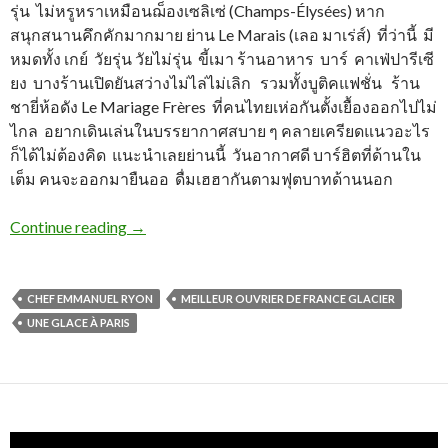
รุ่น ไม่หรูหราเหมือนฌ็องเซลิเซ่ (Champs-Élysées) หาก
สนุกสนานคึกคักมากมาย ย่าน Le Marais (เลอ มาเร่ส์) ที่ว่านี้ มี
หมดทั้ง เกย์ วัยรุ่น วัยไม่รุ่น ขี้เมา ร้านอาหาร บาร์ คาเฟ่ปารีเซี
ยง บางร้านเปิดยันสว่างไม่ไล่ไม่เลิก รวมทั้งบูติคแฟชั่น ร้าน
ชายี่ห้อดัง Le Mariage Frères ที่คนไทยเห่อกันตั้งเยื้องออกไปไม่
ไกล อยากเดินเล่นในบรรยากาศสบาย ๆ คลายเครียดแนวอะไร
ก็ได้ไม่ต้องคิด แนะนำเลยย่านนี้ วันอากาศดี บาร์ฮิตที่ด้านใน
เต็ม คนจะออกมายืนออ ดื่มเฮฮากันตามฟุตบาทด้านนอก
Continue reading
→
CHEF EMMANUEL RYON
MEILLEUR OUVRIER DE FRANCE GLACIER
UNE GLACE À PARIS