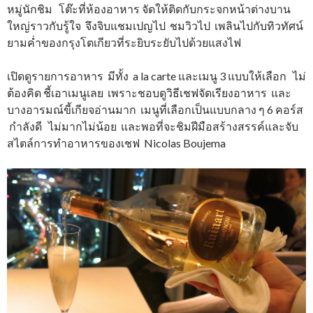
หมู่นักชิม โต๊ะที่ห้องอาหาร จัดให้ติดกับกระจกหน้าต่างบาน
ใหญ่ราวกับรู้ใจ จึงจิบแชมเปญไป ชมวิวไป เพลินไปกับทิวทัศน์
ยามค่ำของกรุงโตเกียวที่ระยิบระยับไปด้วยแสงไฟ
เปิดดูรายการอาหาร มีทั้ง a la carte และเมนู 3 แบบให้เลือก ไม่
ต้องคิด ชี้เอาเมนูเลย เพราะชอบดูวิธีเชฟจัดเรียงอาหาร และ
บางอารมณ์ขี้เกียจอ่านมาก เมนูที่เลือกเป็นแบบกลาง ๆ 6 คอร์ส
กำลังดี ไม่มากไม่น้อย และพอที่จะชิมฝีมือสร้างสรรค์และจับ
สไตล์การทำอาหารของเชฟ Nicolas Boujema