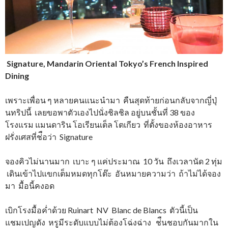
Signature, Mandarin Oriental Tokyo’s French Inspired
Dining
เพราะเพื่อน ๆ หลายคนแนะนำมา คืนสุดท้ายก่อนกลับจากญี่ปุ่
นทริปนี้ เลยขอพาตัวเองไปนั่งชิลชิล อยู่บนชั้นที่ 38 ของ
โรงแรม แมนดาริน โอเรียนเต็ล โตเกียว ที่ตั้งของห้องอาหาร
ฝรั่งเศสที่ช่ือว่า Signature
จองคิวไม่นานมาก เบาะ ๆ แค่ประมาณ 10 วัน ถึงเวลานัด 2 ทุ่ม
เดินเข้าไปแขกเต็มหมดทุกโต๊ะ อันหมายความว่า ถ้าไม่ได้จอง
มา มื้อนี้คงอด
เบิกโรงมื้อค่ำด้วย Ruinart NV Blanc de Blancs ตัวนี้เป็น
แชมเปญดัง หรูมีระดับแบบไม่ต้องโฉ่งฉ่าง ช่ืนชอบกันมากใน