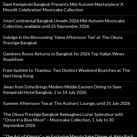
Siam Kempinski Bangkok Presents Mid-Autumn Masterpiece ‘A
Moonlit Celebration’ Mooncake Collection
InterContinental Bangkok Unveils 2026 Mid-Autumn Mooncake
Collection, available until 25 September 2026
Indulge in the Blossoming “Hana Afternoon Tea” at The Okura
Prestige Bangkok
Gambero Rosso Returns to Bangkok for 2026 Top Italian Wines
Roadshow
From Sashimi to Tiramisu: Two Distinct Weekend Brunches at The
Hari Hong Kong
Jiwan from Doha Brings Modern Middle Eastern Dining to Siam
Kempinski Hotel Bangkok, 1 to 14 July 2026
Summer Afternoon Tea at The Authors’ Lounge, until 31 July 2026
The Okura Prestige Bangkok Reimagines Lunar Splendour with
“Once in a Blue Moon” – Mooncake Collection, 1 July to 30
September 2026
“The Art of Kimoto” – an Exclusive Maruto Sake Dinner at Akira Back