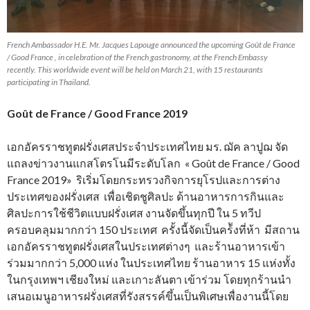
French Ambassador H.E. Mr. Jacques Lapouge announced the upcoming Goût de France
/ Good France , in celebration of the French gastronomy, at the French Embassy
recently. This worldwide event will be held on March 21, with 15 restaurants
participating in Thailand.
Goût de France / Good France 2019
เอกอัครราชทูตฝรั่งเศสประจำประเทศไทย มร. ฌัค ลาปูฌ จัด
แถลงข่าวงานแกสโตรโนมีระดับโลก « Goût de France / Good
France 2019» ริเริ่มโดยกระทรวงกิจการยุโรปและการต่าง
ประเทศของฝรั่งเศส เพื่อเชิดชูศิลปะ ด้านอาหารการกินและ
ศิลปะการใช้ชีวิตแบบฝรั่งเศส งานจัดขึ้นทุกปี ใน 5 ทวีป
ครอบคลุมมากกว่า 150 ประเทศ ครั้งนี้จัดเป็นคร้ังที่ห้า มีสถาน
เอกอัครราชทูตฝรั่งเศสในประเทศต่างๆ และร้านอาหารเข้า
ร่วมมากกว่า 5,000 แห่ง ในประเทศไทย ร้านอาหาร 15 แห่งทั้ง
ในกรุงเทพฯ เชียงใหม่ และเกาะลันตา เข้าร่วม โดยทุกร้านนำ
เสนอเมนูอาหารฝรั่งเศสที่รังสรรค์ขึ้นเป็นพิเศษเพื่องานนี้โดย