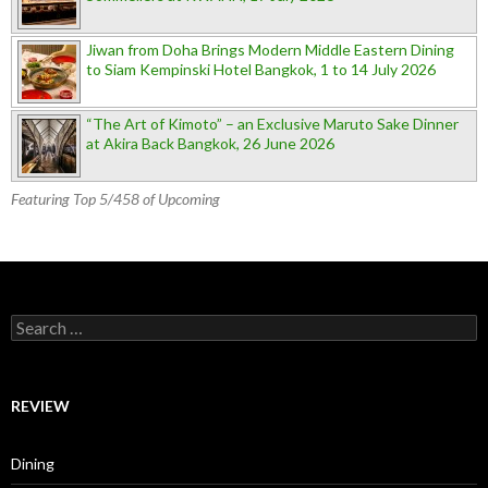
Jiwan from Doha Brings Modern Middle Eastern Dining
to Siam Kempinski Hotel Bangkok, 1 to 14 July 2026
“The Art of Kimoto” – an Exclusive Maruto Sake Dinner
at Akira Back Bangkok, 26 June 2026
Featuring Top 5/458 of Upcoming
Search for:
REVIEW
Dining