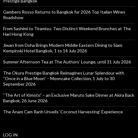
Prestige Bangkok
Gambero Rosso Returns to Bangkok for 2026 Top Italian Wines
Roadshow
From Sashimi to Tiramisu: Two Distinct Weekend Brunches at The
Hari Hong Kong
Jiwan from Doha Brings Modern Middle Eastern Dining to Siam
Kempinski Hotel Bangkok, 1 to 14 July 2026
Summer Afternoon Tea at The Authors’ Lounge, until 31 July 2026
The Okura Prestige Bangkok Reimagines Lunar Splendour with
“Once in a Blue Moon” – Mooncake Collection, 1 July to 30
September 2026
“The Art of Kimoto” – an Exclusive Maruto Sake Dinner at Akira Back
Bangkok, 26 June 2026
The Anam Cam Ranh Unveils ‘Coconut Harvesting’ Experience
LOG IN