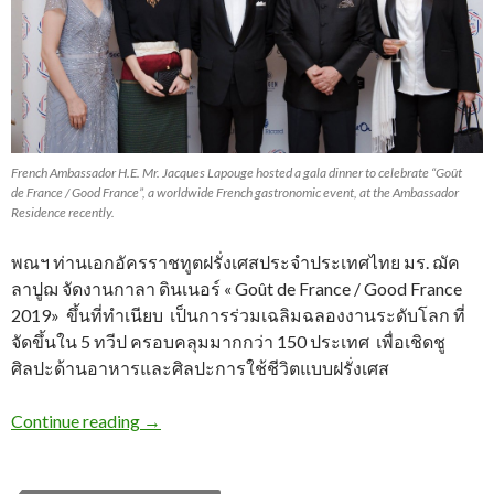
French Ambassador H.E. Mr. Jacques Lapouge hosted a gala dinner to celebrate “Goût
de France / Good France”, a worldwide French gastronomic event, at the Ambassador
Residence recently.
พณฯ ท่านเอกอัครราชทูตฝรั่งเศสประจำประเทศไทย มร. ฌัค
ลาปูฌ จัดงานกาลา ดินเนอร์ « Goût de France / Good France
2019» ขึ้นที่ทำเนียบ เป็นการร่วมเฉลิมฉลองงานระดับโลก ที่
จัดขึ้นใน 5 ทวีป ครอบคลุมมากกว่า 150 ประเทศ เพื่อเชิดชู
ศิลปะด้านอาหารและศิลปะการใช้ชีวิตแบบฝรั่งเศส
Continue reading
→