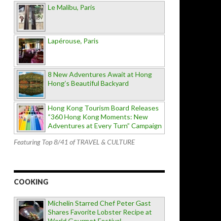
Le Malibu, Paris
Lapérouse, Paris
8 New Adventures Await at Hong
Hong’s Beautiful Backyard
Hong Kong Tourism Board Releases
“360 Hong Kong Moments: New
Adventures at Every Turn” Campaign
Featuring Top 8/41 of TRAVEL & CULTURE
COOKING
Michelin Starred Chef Peter Gast
Shares Favorite Lobster Recipe at
World Gourmet Festival