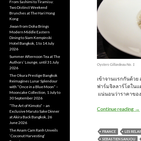
From Sashimi to Tiramisu:
Two Distinct Weekend
Brunches at The Hari Hong
Kong
Jiwan from Doha Brings
Modern Middle Eastern
Dining to Siam Kempinski
Hotel Bangkok, 1 to 14 July
2026
Summer Afternoon Tea at The
Authors’ Lounge, until 31 July
Oysters Gillardeau No. 1
2026
The Okura Prestige Bangkok
เข้าจานแรกกันด้วย 
Reimagines Lunar Splendour
ฟาร์มจิลลาร์โดในแคว้
with “Once in a Blue Moon” –
Mooncake Collection, 1 July to
แน่นอนว่าราคาของห
30 September 2026
“The Art of Kimoto” – an
Continue reading
→
Exclusive Maruto Sake Dinner
at Akira Back Bangkok, 26
June 2026
The Anam Cam Ranh Unveils
FRANCE
LES RELA
‘Coconut Harvesting’
SEBASTIEN SANJOU