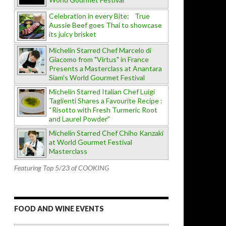
Celebration in every Bite: True
Aussie Beef goes Thai to showcase
its juicy brisket
Michelin Starred Chef Marcelo di
Giacomo from "Virtus" in France
Presents a Masterclass at Anantara
Siam's World Gourmet Festival
Michelin Starred Italian Chef Luigi
Taglienti Shares a Favourite Recipe :
“Risotto with Fresh Turmeric Root
and Laurel Powder”
Michelin Starred Chef Chiho Kanzaki
at World Gourmet Festival
Masterclass
Featuring Top 5/23 of COOKING
FOOD AND WINE EVENTS