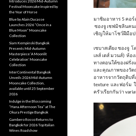
Introduces 2026 Mid-Autumn
Festival Mooncake Inspired by
the Year of Horse
มาชิมอาหาร 5 คอร์ส
Blue by Alain Ducasse
Launches 2026 “Once in a
ซองจู เชฟมิชลินคนล่
Blue Moon” Mooncake
เชิญให้มาโชว์ฝีมือปร
Collection
Siam Kempinski Bangkok
เซบาสเตียง ซองจู โด
Presents Mid-Autumn
Masterpiece ‘A Moonlit
เลส์ เดส์ มวนส์) ห
Celebration’ Mooncake
ทางตอนใต้ของฝรั่ง
Collection
และคุณภาพของวัตถุ
InterContinental Bangkok
อาหารจากวัตถุดิบที่
Unveils 2026 Mid-Autumn
Mooncake Collection,
texture และฟอร์ม 
available until 25 September
ครัวเรียกกันว่า varia
2026
Indulge in the Blossoming
“Hana Afternoon Tea” at The
Okura Prestige Bangkok
Gambero Rosso Returns to
Bangkok for 2026 Top Italian
Wines Roadshow