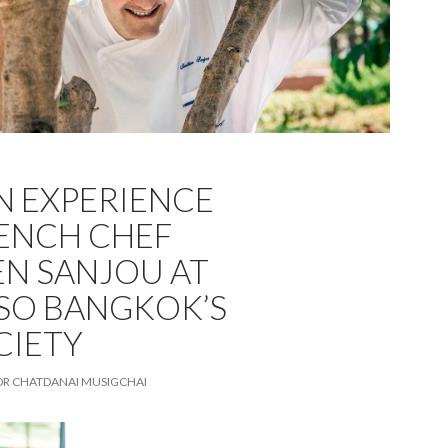
N EXPERIENCE
ENCH CHEF
EN SANJOU AT
 SO BANGKOK’S
CIETY
DR CHATDANAI MUSIGCHAI