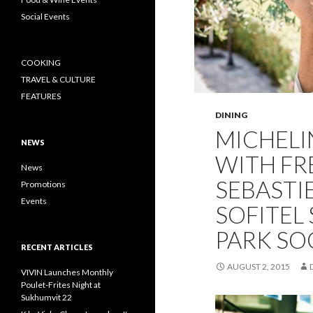
Social Events
COOKING
TRAVEL & CULTURE
FEATURES
DINING
MICHELI
NEWS
WITH FR
News
SEBASTI
Promotions
Events
SOFITEL
PARK SO
RECENT ARTICLES
AUGUST 2, 2015
VIVIN Launches Monthly
Poulet-Frites Night at
Sukhumvit 22