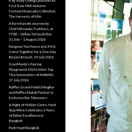
K by Vicky Cheng Launches Its
First-Ever Mid-Autumn
Festival Mooncake Collection,
The Harvests of Kilin
A Rare Kaiseki Journey by
Chef Mitsutaka Tsukihara, at
YTSB – Yellow Tail Sushi Bar,
31 July – 1 August 2026
Rangoon Tea House and JHOL
Come Together for a One-Day
Biryani Brunch, 19 July 2026
GranMonte’s Pairing
Playground 2026 Unites Top
Thai Sommeliers at KWANN,
17 July 2026
Raffles Grand Hotel d’Angkor
and Raffles Makati Partner in
Exclusive Bar Takeovers
A Night of Hidden Gems: Next
Step Wine Celebrates 3 Years
of Italian Excellence in
Bangkok
Park Hyatt Bangkok