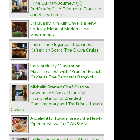
“The Culinary Journey: शुद्धि
Purification” – A Tribute to Tradition
and Reinvention
Sra Bua by Kiin Kiin Unveils a New
Enticing Menu of Modern Thai
Gastronomy
Taste The Elegance of Japanese
Kaiseki on Board The Okura Cruise
Extraordinary “Gastronomic
Masterpieces” with “Prunier” French
Caviar at The Peninsula Bangkok
Michelin Starred Chef Cristina
Bowerman Gives a Beautiful
Interpretation of Blended
Contemporary and Traditional Italian
Cuisine
A Delightful Italian Fare at the Newly
Opened Mozza in ICONSIAM
2-Michelin Starred Chef Alex Dilling