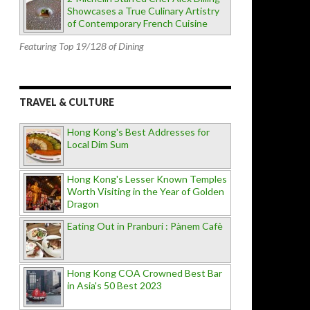
Showcases a True Culinary Artistry
of Contemporary French Cuisine
Featuring Top 19/128 of Dining
TRAVEL & CULTURE
Hong Kong's Best Addresses for
Local Dim Sum
Hong Kong's Lesser Known Temples
Worth Visiting in the Year of Golden
Dragon
Eating Out in Pranburi : Pànem Cafè
Hong Kong COA Crowned Best Bar
in Asia's 50 Best 2023