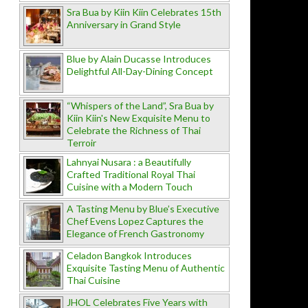
Sra Bua by Kiin Kiin Celebrates 15th
Anniversary in Grand Style
Blue by Alain Ducasse Introduces
Delightful All-Day-Dining Concept
“Whispers of the Land”, Sra Bua by
Kiin Kiin's New Exquisite Menu to
Celebrate the Richness of Thai
Terroir
Lahnyai Nusara : a Beautifully
Crafted Traditional Royal Thai
Cuisine with a Modern Touch
A Tasting Menu by Blue’s Executive
Chef Evens Lopez Captures the
Elegance of French Gastronomy
Celadon Bangkok Introduces
Exquisite Tasting Menu of Authentic
Thai Cuisine
JHOL Celebrates Five Years with