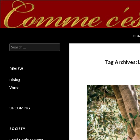
SKI
Search
commecestbon.com
HO
Search for:
Tag Archives: 
REVIEW
Dining
Wine
UPCOMING
SOCIETY
Food & Wine Events