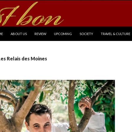
P TO CONTENT
ME
ABOUT US
REVIEW
UPCOMING
SOCIETY
TRAVEL & CULTURE
Les Relais des Moines