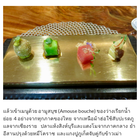
แล้วเข้าเมนูด้วย อามูสบุช (Amouse bouche) ของว่างเรียกน้ำ
ย่อย 4 อย่างจากทุกภาคของไทย จากเหนือม้าฮ่อใช้สับปะรดภู
แลจากเชียงราย ปลาแห้งสิงห์บุรีและแตงโมจากภาคกลาง ยำ
อีสานปรุงด้วยหมี่โคราช และแกงปูภูเก็ตจับคู่กับข้าวเม่า