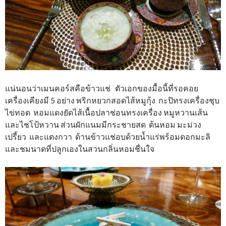
แน่นอนว่าเมนคอร์สคือข้าวแช่ ตัวเอกของมื้อนี้ที่รอคอย
เครื่องเคียงมี 5 อย่าง พริกหยวกสอดไส้หมูกุ้ง กะปิทรงเครื่องชุบ
ไข่ทอด หอมแดงยัดไส้เนื้อปลาช่อนทรงเครื่อง หมูหวานเส้น
และไชโป้หวาน ส่วนผักแนมมีกระชายสด ต้นหอม มะม่วง
เปรี้ยว และแตงกวา ด้านข้าวแช่อบด้วยน้ำแร่พร้อมดอกมะลิ
และชมนาดที่ปลูกเองในสวนกลิ่นหอมชื่นใจ