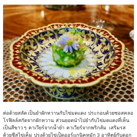
ต่อด้วยสลัด เป็นยำผักหวานกับไข่มดแดง ประกอบด้วยซอสคลอ
โรฟิลล์สกัดจากผักหวาน ส่วนยอดนำไปยำกับไข่มดแดงที่เห็น
เป็นสีขาว ๆ คาเวียร์จากน้ำยำ คาเวียร์จากพริกส้ม เสริมรส
ด้วยชีสไข่เค็ม ปรุงด้วยไข่เป็ดออร์แกนิคหมัก 3 อาทิตย์กับดอก