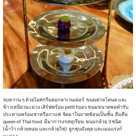
จบหวาน ๆ ด้วยไอศกรีมดอกลาเวนเดอร์ ขนมตาลโตนด และ
ข้าวเหนียวมะม่วง เสิร์ฟพร้อม petit fours ขนมขนาดพอคำรับ
ประทานพร้อมชาหรือกาแฟ จัดมาในถาดซ้อนเป็นชั้น ธีมคือ
queen of Thai food มีมาการงรสทุเรียน ขนมกล้วย 3 ชนิด
(น้ำว้า กล้วยหอม และกล้วยไข่) ลูกชุบมังคุด และเมอแรงก์
มะม่วง