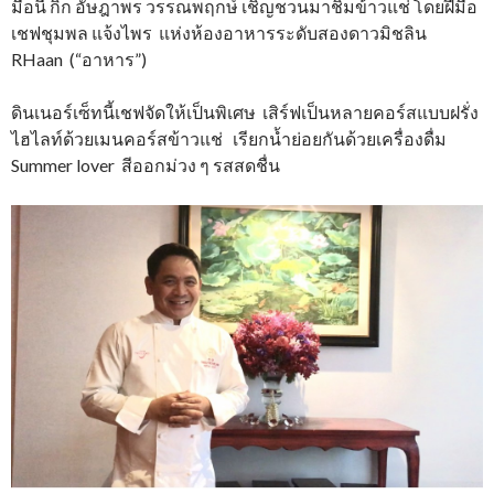
มื้อนี้ กิ๊ก อัษฎาพร วรรณพฤกษ์ เชิญชวนมาชิมข้าวแช่ โดยฝีมือ
เชฟชุมพล แจ้งไพร แห่งห้องอาหารระดับสองดาวมิชลิน
RHaan (“อาหาร”)
ดินเนอร์เซ็ทนี้เชฟจัดให้เป็นพิเศษ เสิร์ฟเป็นหลายคอร์สแบบฝรั่ง
ไฮไลท์ด้วยเมนคอร์สข้าวแช่ เรียกน้ำย่อยกันด้วยเครื่องดื่ม
Summer lover สีออกม่วง ๆ รสสดชื่น