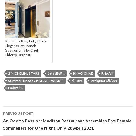
Signature Bangkok, a True
Elegance of French
Gastronomy by Chef
Thierry Drapeau
2 MICHELINL STARS
2 ดาวมิชลิน
KHAO CHAE
RHAAN
SUMMER KHAO CHAE AT RHAAN**
ข้าวแช่
เชฟชุมพล แจ้งไพร
เชฟมิชลิน
PREVIOUS POST
Post navigation
An Ode to Passion: Madison Restaurant Assembles Five Female
Sommeliers for One Night Only, 28 April 2021