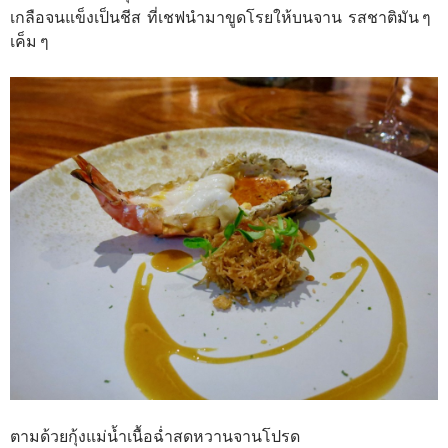
เกลือจนแข็งเป็นชีส ที่เชฟนำมาขูดโรยให้บนจาน รสชาติมัน ๆ
เค็ม ๆ
ตามด้วยกุ้งแม่น้ำเนื้อฉ่ำสดหวานจานโปรด