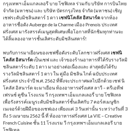
กรุงเทพฯ เอ็มแกลเลอรี บาย โซฟิเทล ร่วมกับ บริษัท การบินไทย
จำกัด (มหาชน) และ บริษัท บัตรกรุงไทย จํากัด (มหาชน) เชิญ
เชฟระดับมิชลินสตาร์ 1 ดาว
เชฟนิโคลัส อิสนาร์ด
จากห้อง
อาหารชื่อดัง Auberge de la Charme เมือง Prenois ประเทศ
ฝรั่งเศส มารังสรรค์เมนูสุดพิเศษเพื่อโอกาสที่นักชิมทุกท่านจะ
ได้ลิ้มลองอาหารชั้นเลิศระดับมิชลินสตาร์!
พบกับการมาเยือนของเชฟชื่อดังระดับโลกชาวฝรั่งเศส
เชฟนิ
โคลัส อิสนาร์ด
เป็นเชฟ และ เจ้าของร้านอาหารที่ได้รับรางวัลมิ
ชลินสตาร์ระดับ 1 ดาว มาอย่างต่อเนื่องและ ล่าสุดยังได้รับ
รางวัลมิชลินสตาร์ 1 ดาว ใน คู่มือ มิชลิน ไกด์ ฉบับประเทศ
ฝรั่งเศส ประจำปี พ.ศ. 2562 ที่พึ่งจะประกาศผลไปอีกด้วย เชฟ นิ
โคลัส อิสนาร์ด จะมาเยือน ห้องอาหารฝรั่งเศส ลาวี – ครีเอทีฟ
เฟรนช์ คูซีน โรงแรม วี กรุงเทพฯ เอ็มแกลเลอรี่ บาย โซฟิเทล
เพื่อรังสรรค์เมนูระดับมิชลินสตาร์ชั้นเลิศกับ 7 คอร์สเมนูซิก
เนเจอร์ด้วยฝีมือของเชฟเอง เพียงแค่ 3 วันเท่านั้น ระหว่างวันที่ 3
ถึง 5 เมษายน 2562 นี้ ที่ ห้องอาหารฝรั่งเศส La VIE – Creative
French Cuisine ชั้น 11 โรงแรม วี กรุงเทพฯ เอ็มแกลเลอรี บาย
โซฟิเทล