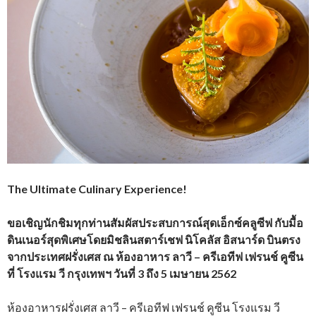
The Ultimate Culinary Experience!
ขอเชิญนักชิมทุกท่านสัมผัสประสบการณ์สุดเอ็กซ์คลูซีฟ กับมื้อ
ดินเนอร์สุดพิเศษโดยมิชลินสตาร์เชฟ นิโคลัส อิสนาร์ด บินตรง
จากประเทศฝรั่งเศส ณ ห้องอาหาร ลาวี – ครีเอทีฟ เฟรนช์ คูซีน
ที่ โรงแรม วี กรุงเทพฯ วันที่ 3 ถึง 5 เมษายน 2562
ห้องอาหารฝรั่งเศส ลาวี – ครีเอทีฟ เฟรนช์ คูซีน โรงแรม วี