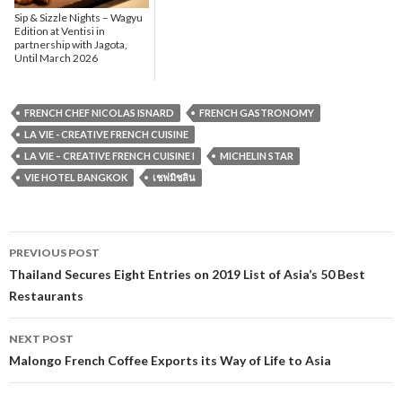
Sip & Sizzle Nights – Wagyu
Edition at Ventisi in
partnership with Jagota,
Until March 2026
FRENCH CHEF NICOLAS ISNARD
FRENCH GASTRONOMY
LA VIE - CREATIVE FRENCH CUISINE
LA VIE – CREATIVE FRENCH CUISINE I
MICHELIN STAR
VIE HOTEL BANGKOK
เชฟมิชลิน
PREVIOUS POST
Post navigation
Thailand Secures Eight Entries on 2019 List of Asia’s 50 Best
Restaurants
NEXT POST
Malongo French Coffee Exports its Way of Life to Asia