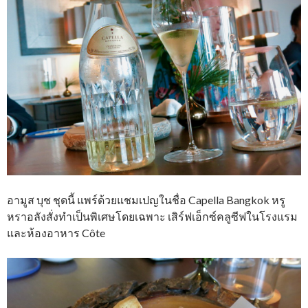
อามูส บุช ชุดนี้ แพร์ด้วยแชมเปญในชื่อ Capella Bangkok หรู
หราอลังสั่งทำเป็นพิเศษโดยเฉพาะ เสิร์ฟเอ็กซ์คลูซีฟในโรงแรม
และห้องอาหาร Côte