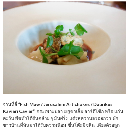
จานที่สี่
“Fish Maw / Jerusalem Artichokes / Daurikus
Kaviari Caviar”
กระเพาะปลา เยรูซาเล็ม อาร์ติโช้ก หรือ แก่น
ตะวัน พืชหัวใต้ดินคล้าย ๆ มันฝรั่ง แต่รสหวานอร่อยกว่า ผัก
ชาวบ้านที่หันมาได้รับความนิยม ขึ้นโต๊ะมิชลิน เคียงด้วยลูก