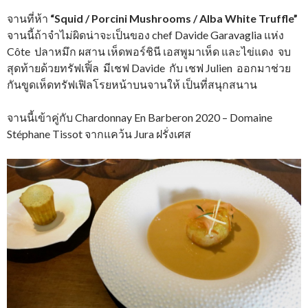
จานที่ห้า
“Squid / Porcini Mushrooms / Alba White Truffle”
จานนี้ถ้าจำไม่ผิดน่าจะเป็นของ chef Davide Garavaglia แห่ง
Côte ปลาหมึก ผสาน เห็ดพอร์ชินี เอสพูมาเห็ด และไข่แดง จบ
สุดท้ายด้วยทรัฟเฟิ้ล มีเชฟ Davide กับ เชฟ Julien ออกมาช่วย
กันขูดเห็ดทรัฟเฟิลโรยหน้าบนจานให้ เป็นที่สนุกสนาน
จานนี้เข้าคู่กับ Chardonnay En Barberon 2020 – Domaine
Stéphane Tissot จากแคว้น Jura ฝรั่งเศส