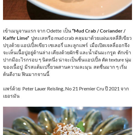
เข้าเมนูจานแรก จาก Odette เป็น
“Mud Crab / Coriander /
Kaffir Lime”
ปูทะเลหรือ mud crab คลุมมาด้วยแผ่นเจลลี่สีเขียว
ปรุงด้วย แอปเปิ้ลเขียว เซเลอรี่ และลูกแพร์ เมื่อเปิดเจลลี่ออกจึง
จะเห็นเนื้อปูอยู่ด้านล่าง เคียงด้วยผักชี และน้ำมันมะกรูด ตักเข้า
ปากมีอะไรกรอบ ๆ นิดหนึ่ง น่าจะเป็นชิ้นแอปเปิ้ล ตัด texture นุ่ม
ของเนื้อปู มีรสแต้มเปรี้ยวผสานความละมุน สดชื่นมาก ๆ เริ่ม
ต้นดีงาม ฟินมากจานนี้
แพร์ด้วย Peter Lauer Reisling, No 21 Premier Cru ปี 2021 จาก
เยอรมัน