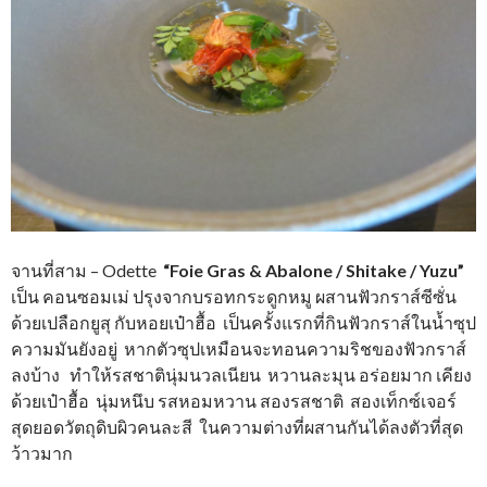
จานที่สาม – Odette
“Foie Gras & Abalone / Shitake / Yuzu”
เป็น คอนซอมเม่ ปรุงจากบรอทกระดูกหมู ผสานฟัวกราส์ซีซั่น
ด้วยเปลือกยูสุ กับหอยเป๋าฮื้อ เป็นครั้งแรกที่กินฟัวกราส์ในน้ำซุป
ความมันยังอยู่ หากตัวซุปเหมือนจะทอนความริชของฟัวกราส์
ลงบ้าง ทำให้รสชาตินุ่มนวลเนียน หวานละมุน อร่อยมาก เคียง
ด้วยเป๋าฮื้อ นุ่มหนึบ รสหอมหวาน สองรสชาติ สองเท็กซ์เจอร์
สุดยอดวัตถุดิบผิวคนละสี ในความต่างที่ผสานกันได้ลงตัวที่สุด
ว้าวมาก