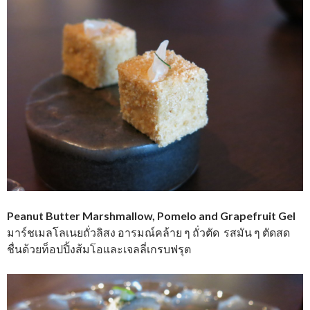
Peanut Butter Marshmallow, Pomelo and Grapefruit Gel
มาร์ชเมลโลเนยถั่วลิสง อารมณ์คล้าย ๆ ถั่วตัด รสมัน ๆ ตัดสด
ชื่นด้วยท็อปปิ้งส้มโอและเจลลี่เกรบฟรุต