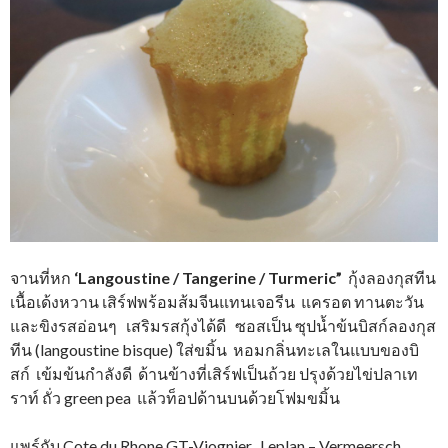
จานที่หก
‘Langoustine / Tangerine / Turmeric”
กุ้งลองกุสทีน
เนื้อเด้งหวาน เสิร์ฟพร้อมส้มจีนแทนเจอรีน แครอต ทานตะวัน
และขิงรสอ่อนๆ เสริมรสกุ้งได้ดี ซอสเป็น ซุปน้ำข้นบิสก์ลองกุส
ทีน (langoustine bisque) ใส่ขมิ้น หอมกลิ่นทะเลในแบบของบิ
สก์ เข้มข้นกำลังดี ด้านข้างที่เสิร์ฟเป็นถ้วย ปรุงด้วยไข่ปลาเท
ราท์ ถั่ว green pea แล้วท็อปด้านบนด้วยโฟมขมิ้น
แพร์กับ Cote du Rhone GT-Viognier, Leplan – Vermeersch