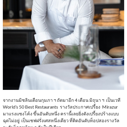
จากงานมิชลินเดือนกุมภา ฯ ถัดมาอีก 4 เดือน มิถุนา ฯ เป็นเวที
World’s 50 Best Restaurants รางวัลประกาศเปรี้ยง Mirazur
มาแรงแซงโค้ง ขึ้นอันดับหนึ่ง ครานี้เลยยิ่งดังเปรี้ยงปร้างแบบ
ฉุดไม่อยู่ เป็นเชฟฝรั่งเศสหนึ่งเดียว ที่ติดอันดับท็อปสองรางวัล