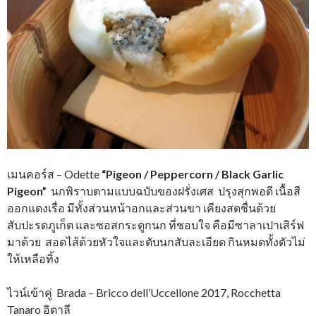
เมนคอร์ส – Odette
“Pigeon / Peppercorn / Black Garlic
Pigeon”
นกพิราบตามแบบฉบับของฝรั่งเศส ปรุงสุกพอดี เนื้อสี
ออกแดงเรื่อ มีทั้งส่วนหน้าอกและส่วนขา เคียงสดชื่นด้วย
สับปะรดภูเก็ต และซอสกระดูกนก ที่ชอบใจ คือมีซาลาเปาเสิร์ฟ
มาด้วย สอดไส้ด้วยหัวใจและตับนกสับละเอียด กินหมดทั้งตัวไม่
ให้เหลือทิ้ง
ไวน์เข้าคู่ Brada – Bricco dell’Uccellone 2017, Rocchetta
Tanaro อิตาลี