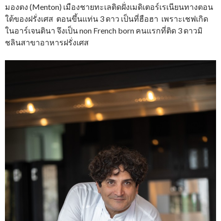
มองตง (Menton) เมืองชายทะเลติดฝั่งเมดิเตอร์เรเนียนทางตอน
ใต้ของฝรั่งเศส ตอนขึ้นแท่น 3 ดาว เป็นที่ฮือฮา เพราะเชฟเกิด
ในอาร์เจนตินา จึงเป็น non French born คนแรกที่ติด 3 ดาวมิ
ชลินสาขาอาหารฝรั่งเศส