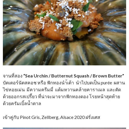
จานที่สอง
“Sea Urchin / Butternut Squash / Brown Butter”
บัตเตอร์นัตสคอช หรือ ฟักทองนำ้เต้า นำไปบดเป็น purée ผสาน
ไข่หอยเม่น มีความครีมมี่ แต้มหวานคล้ายคาราเมล และตัด
ด้วยออกรสเปรี้ยว ที่น่าจะมาจากฟักทองดอง โรยหน้าสุดท้าย
ด้วยครัมเบิ้ลน้ำตาล
เข้าคู่กับ Pinot Gris, Zellberg, Alsace 2020 ฝรั่งเศส