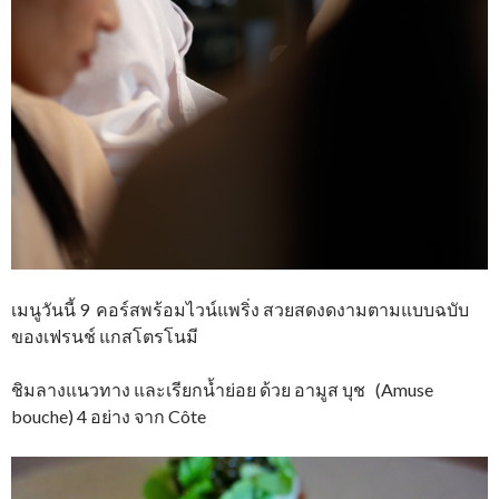
เมนูวันนี้ 9 คอร์สพร้อมไวน์แพริ่ง สวยสดงดงามตามแบบฉบับ
ของเฟรนช์ แกสโตรโนมี
ชิมลางแนวทาง และเรียกน้ำย่อย ด้วย อามูส บุช (Amuse
bouche) 4 อย่าง จาก Côte