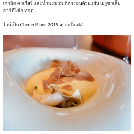
เกาลัด คาเวียร์ และน้ำมะขาม ตัดกรอบด้วยแผ่น เยรูซาเล็ม
อาร์ติโช้ก ทอด
ไวน์เป็น Chenin Blanc 2019 จากฝรั่งเศส