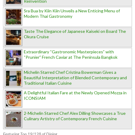
Reinvention
Sra Bua by Kiin Kiin Unveils a New Enticing Menu of
Modern Thai Gastronomy
Taste The Elegance of Japanese Kaiseki on Board The
Okura Cruise
Extraordinary “Gastronomic Masterpieces” with
“Prunier” French Caviar at The Peninsula Bangkok
Michelin Starred Chef Cristina Bowerman Gives a
Beautiful Interpretation of Blended Contemporary and
Traditional Italian Cuisine
A Delightful Italian Fare at the Newly Opened Mozza in
ICONSIAM
2-Michelin Starred Chef Alex Dilling Showcases a True
Culinary Artistry of Contemporary French Cuisine
Featuring Top 19/128 of Dining