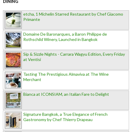
DINING
etcha, 1 Michelin Starred Restaurant by Chef Giacomo
Primante
Domaine De Baronarques, a Baron Philippe de
Rothschild Winery, Launched in Bangkok
Sip & Sizzle Nights - Carrara Wagyu Edition, Every Friday
at Ventisi
Tasting The Prestigious Almaviva at The Wine
Merchant
Bianca at ICONSIAM, an Italian Fare to Delight
Signature Bangkok, a True Elegance of French
Gastronomy by Chef Thierry Drapeau