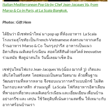
Italian Mediterranean Pop Up by Chef Jean-Jacques Vu, from
Marso & Co in Paris, at La Scala Bangkok.
Photos : Gift Hem
ได้ยินว่า มีเชฟหน้าใหม่ มา pop up ที่ห้องอาหาร La Scala
โรงแรมสุโขทัย เป็น French-Vietnamese ส่งตรงมาจากเครือ
ร้านอาหาร Marso & Co ในกรุงปารีส อาหารเป็นแนว
อิตาเลียน เมดิเตอร์เรเนียน สอดใส่สีสันด้วยสไตล์ innovative
ร่วมสมัย ฟังดูน่าสนใจ วันนี้เลยมาเช็ค อิน
เชฟรุ่นใหม่ไฟแรง Jean-Jacques Vu (ฌ็อง ฌากส์ วู) เกิดและ
เติบโตในฝรั่งเศส โดยพ่อแม่เป็นคนเวียตนาม ด้วยพื้นฐาน
วัฒนธรรมที่หลากหลาย จึงชอบแนวการครัวแบบมิกซ์ ไม่ติด
ในกรอบ คลาสสิก ส่วนเมนูที่ La Scala โฟกัสอาหารอิตาเลียน
ที่พาออกเที่ยวทะเลเมดิเตอร์เรเนียน และเยี่ยมเยียน เพื่อนบ้าน
อย่างกรีซ และ เสปน ใช้วัตถุดิบที่เน้นความสดชื่น ให้เหมาะกับ
อากาศร้อนบ้านเรา