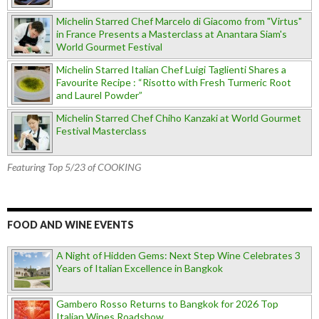
Michelin Starred Chef Marcelo di Giacomo from "Virtus"
in France Presents a Masterclass at Anantara Siam's
World Gourmet Festival
Michelin Starred Italian Chef Luigi Taglienti Shares a
Favourite Recipe : “Risotto with Fresh Turmeric Root
and Laurel Powder”
Michelin Starred Chef Chiho Kanzaki at World Gourmet
Festival Masterclass
Featuring Top 5/23 of COOKING
FOOD AND WINE EVENTS
A Night of Hidden Gems: Next Step Wine Celebrates 3
Years of Italian Excellence in Bangkok
Gambero Rosso Returns to Bangkok for 2026 Top
Italian Wines Roadshow