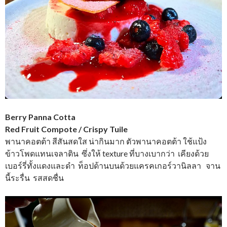
Berry Panna Cotta
Red Fruit Compote / Crispy Tuile
พานาคอตต้า สีสันสดใส น่ากินมาก ตัวพานาคอตต้า ใช้แป้ง
ข้าวโพดแทนเจลาติน ซึ่งให้ texture ที่บางเบากว่า เคียงด้วย
เบอร์รี่ทั้งแดงและดำ ท็อปด้านบนด้วยแครคเกอร์วานิลลา จาน
นี้ระรื่น รสสดชื่น