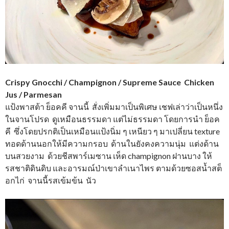
Crispy Gnocchi / Champignon / Supreme Sauce Chicken
Jus / Parmesan
แป้งพาสต้า ย็อคคี จานนี้ สั่งเพิ่มมาเป็นพิเศษ เชฟเล่าว่าเป็นหนึ่ง
ในจานโปรด ดูเหมือนธรรมดา แต่ไม่ธรรมดา โดยการนำ ย็อค
คี ซึ่งโดยปรกติเป็นเหมือนแป้งนิ่ม ๆ เหนียว ๆ มาเปลี่ยน texture
ทอดด้านนอกให้มีความกรอบ ด้านในยังคงความนุ่ม แต่งด้าน
บนสวยงาม ด้วยชีสพาร์เมซาน เห็ด champignon ฝานบาง ให้
รสชาติดินดิบ และอารมณ์ป่าเขาลำเนาไพร ตามด้วยซอสน้ำสต็
อกไก่ จานนี้รสเข้มข้น นัว