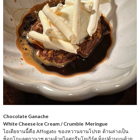
Chocolate Ganache
White Cheese Ice Cream / Crumble Meringue
ไอเดียจานนี้คือ Affogato ของหวานจานโปรด ด้านล่างเป็น
ช็อกโกแลตกานาช ตามด้วยไอศกรีมโยเกิร์ต ท็อปด้านบนด้วย