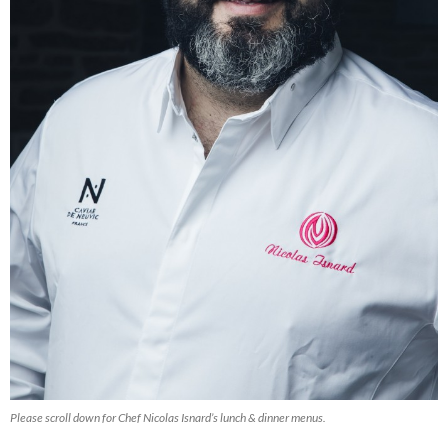
Please scroll down for Chef Nicolas Isnard’s lunch & dinner menus.