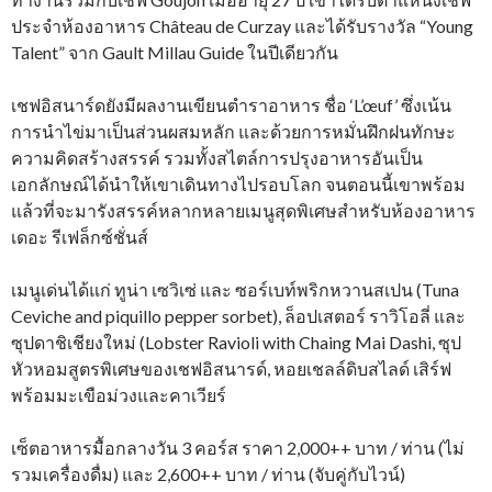
ประจำห้องอาหาร Château de Curzay และได้รับรางวัล “Young
Talent” จาก Gault Millau Guide ในปีเดียวกัน
เชฟอิสนาร์ดยังมีผลงานเขียนตำราอาหาร ชื่อ ‘L’œuf’ ซึ่งเน้น
การนำไข่มาเป็นส่วนผสมหลัก และด้วยการหมั่นฝึกฝนทักษะ
ความคิดสร้างสรรค์ รวมทั้งสไตล์การปรุงอาหารอันเป็น
เอกลักษณ์ได้นำให้เขาเดินทางไปรอบโลก จนตอนนี้เขาพร้อม
แล้วที่จะมารังสรรค์หลากหลายเมนูสุดพิเศษสำหรับห้องอาหาร
เดอะ รีเฟล็กซ์ชั่นส์
เมนูเด่นได้แก่ ทูน่า เซวิเซ่ และ ซอร์เบท์พริกหวานสเปน (Tuna
Ceviche and piquillo pepper sorbet), ล็อปเสตอร์ ราวิโอลี่ และ
ซุปดาชิเชียงใหม่ (Lobster Ravioli with Chaing Mai Dashi, ซุป
หัวหอมสูตรพิเศษของเชฟอิสนารด์, หอยเชลล์ดิบสไลด์ เสิร์ฟ
พร้อมมะเขือม่วงและคาเวียร์
เซ็ตอาหารมื้อกลางวัน 3 คอร์ส ราคา 2,000++ บาท / ท่าน (ไม่
รวมเครื่องดื่ม) และ 2,600++ บาท / ท่าน (จับคู่กับไวน์)