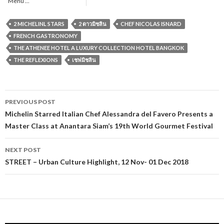
Menu ...
2 MICHELINL STARS
2 ดาวมิชลิน
CHEF NICOLAS ISNARD
FRENCH GASTRONOMY
THE ATHENEE HOTEL A LUXURY COLLECTION HOTEL BANGKOK
THE REFLEXIONS
เชฟมิชลิน
PREVIOUS POST
Post navigation
Michelin Starred Italian Chef Alessandra del Favero Presents a
Master Class at Anantara Siam’s 19th World Gourmet Festival
NEXT POST
STREET – Urban Culture Highlight, 12 Nov- 01 Dec 2018