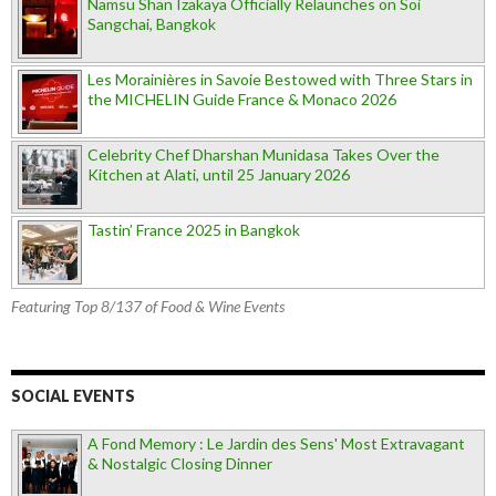
Namsu Shan Izakaya Officially Relaunches on Soi
Sangchai, Bangkok
Les Morainières in Savoie Bestowed with Three Stars in
the MICHELIN Guide France & Monaco 2026
Celebrity Chef Dharshan Munidasa Takes Over the
Kitchen at Alati, until 25 January 2026
Tastin’ France 2025 in Bangkok
Featuring Top 8/137 of Food & Wine Events
SOCIAL EVENTS
A Fond Memory : Le Jardin des Sens' Most Extravagant
& Nostalgic Closing Dinner