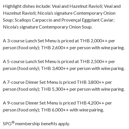
Highlight dishes include: Veal and Hazelnut Ravioli; Veal and
Hazelnut Ravioli; Nicola’s signature Contemporary Onion
Soup; Scallops Carpaccio and Provençal Eggplant Caviar;
Nicola’s signature Contemporary Onion Soup.
A 3-course Lunch Set Menu is priced at THB 2,000++ per
person (food only); THB 2,600++ per person with wine paring.
A 5-course Lunch Set Menu is priced at THB 2,500++ per
person (food only); THB 3,400++ per person with wine paring.
A 7-course Dinner Set Menu is priced THB 3,800++ per
person (food only); THB 5,300++ per person with wine paring.
A 9-course Dinner Set Menu is priced THB 4,200++ per
person (food only); THB 6,000++ with wine pairing.
®
SPG
membership benefits apply.