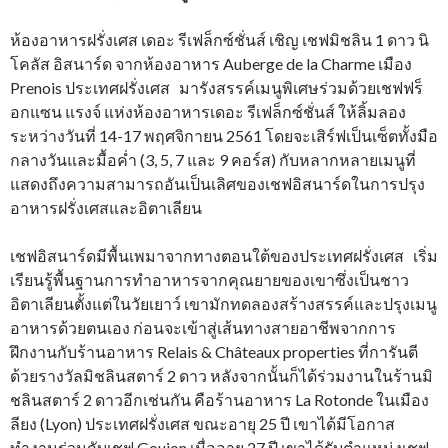
ห้องอาหารฝรั่งเศส เดอะ รีเฟล็กซ์ชั่นส์ เชิญ เชฟมิชลิน 1 ดาว นิ
โคลัส อิสนาร์ด จากห้องอาหาร Auberge de la Charme เมือง
Prenois ประเทศฝรั่งเศส มารังสรรค์เมนูพิเศษร่วมด้วยเชฟฟร็
อกแซน แรงจ์ แห่งห้องอาหารเดอะ รีเฟล็กซ์ชั่นส์ ให้ลิ้มลอง
ระหว่างวันที่ 14-17 พฤศจิกายน
2561
โดยจะเสิร์ฟเป็นเซ็ตทั้งมือ
กลางวันและมื้อค่ำ (3, 5, 7 และ 9 คอร์ส) กับหลากหลายเมนูที่
แสดงถึงความสามารถอันเป็นเลิศของเชฟอิสนาร์ดในการปรุง
อาหารฝรั่งเศสและอิตาเลียน
เชฟอิสนาร์ดมีพื้นเพมาจากทางตอนใต้ของประเทศฝรั่งเศส เริ่ม
เรียนรู้พื้นฐานการทำอาหารจากคุณยายของเขาซึ่งเป็นชาว
อิตาเลียนตั้งแต่ในวัยเยาว์ เขามักทดลองสร้างสรรค์และปรุงเมนู
อาหารด้วยตนเอง ก่อนจะเข้าสู่เส้นทางสายอาชีพจากการ
ฝึกงานกับร้านอาหาร Relais & Châteaux properties ที่การันตี
ด้วยรางวัลมิชลินสตาร์ 2 ดาว หลังจากนั้นก็ได้ร่วมงานในร้านมิ
ชลินสตาร์ 2 ดาวอีกเช่นกัน คือร้านอาหาร La Rotonde ในเมือง
ลียง (Lyon) ประเทศฝรั่งเศส ขณะอายุ 25 ปี เขาได้มีโอกาส
ทำงานร่วมกับเชฟ Goujon เมื่ออายุ 27 ปี เขาได้รับตำแหน่งเชฟ