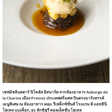
เชฟมิชลินสตาร์ นิโคลัส อิสนาร์ด จากห้องอาหาร Auberge de
la Charme เมือง Prenois ประเทศฝรั่งเศส
บินตรงมารังสรรค์
เมนูพิเศษ ณ ห้องอาหาร เดอะ รีเฟล็กซ์ชั่นส์
โรงแรม ดิ แอทธินี
โฮเทล แบงค็อก, อะ ลักซ์ชูรี คอลเล็คชั่น โฮเทล