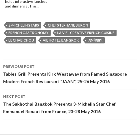
holds interactive lunches
and dinners at The ...
2-MICHELIN STARS
CHEF STEPHANE BURON
FRENCH GASTRONOMY
LA VIE - CREATIVE FRENCH CUISINE
LE CHABICHOU
VIE HOTEL BANGKOK
เชฟมิชลิน
PREVIOUS POST
Post navigation
Tables Grill Presents Kirk Westaway from Famed Singapore
Modern French Restaurant “JAAN”, 25-26 May 2016
NEXT POST
The Sukhothai Bangkok Presents 3-Michelin Star Chef
Emmanuel Renaut from France, 23-28 May 2016