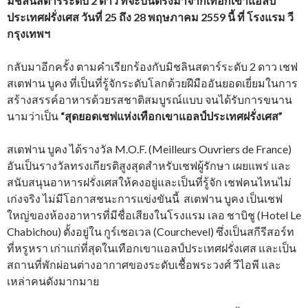
มิชลินสตาร์ระดับ 2 ดาว ที่จะบินตรงมาจากเทือกเขาแอลป์
ประเทศฝรั่งเศส
วันที่ 25 ถึง 28 พฤษภาคม 2559 นี้ ที่ โรงแรม วี
กรุงเทพฯ
กลับมาอีกครั้ง ตามคำเรียกร้องกับมิชลินสตาร์ระดับ 2 ดาว เชฟ
สเตฟาน บูคง ที่เป็นที่รู้จักระดับโลกด้วยฝีมืออันยอดเยี่ยมในการ
สร้างสรรค์อาหารด้วยรสชาติสมบูรณ์แบบ จนได้รับการขนาน
นามว่าเป็น
“สุดยอดเชฟแห่งเทือกเขาแอลป์ประเทศฝรั่งเศส”
สเตฟาน บูคง ได้รางวัล M.O.F. (Meilleurs Ouvriers de France)
อันเป็นรางวัลทรงเกียรติสูงสุดสำหรับเชฟผู้รักษา เผยแพร่ และ
สนับสนุนอาหารฝรั่งเศสให้คงอยู่และเป็นที่รู้จัก เชฟคนไหนไม่
เก่งจริง ไม่มีโอกาสชนะการแข่งขันนี้ สเตฟาน บูคง เป็นเชฟ
ใหญ่ของห้องอาหารที่มีชื่อเสียงในโรงแรม เลอ ชาบิชู (Hotel Le
Chabichou) ตั้งอยู่ใน กูร์เชอเวล (Courchevel) ซึ่งเป็นสกีรีสอร์ท
ที่หรูหรา เก่าแก่ที่สุดในเทือกเขาแอลป์ประเทศฝรั่งเศส และเป็น
สถานที่พักผ่อนต่างอากาศของระดับเชื้อพระวงศ์ วีไอพี และ
เหล่าคนดังมากมาย