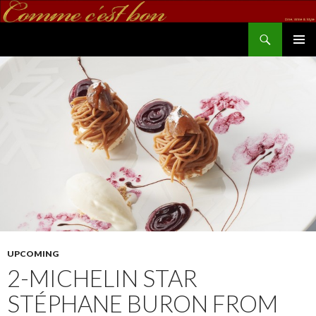
Search
commecestbon.com
SKIP TO CONTENT
UPCOMING
2-MICHELIN STAR
STÉPHANE BURON FROM