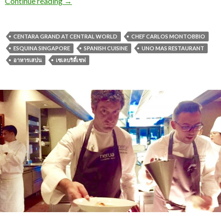
Continue reading
→
CENTARA GRAND AT CENTRAL WORLD
CHEF CARLOS MONTOBBIO
ESQUINA SINGAPORE
SPANISH CUISINE
UNO MAS RESTAURANT
อาหารเสปน
เซเลบริตี้เชฟ