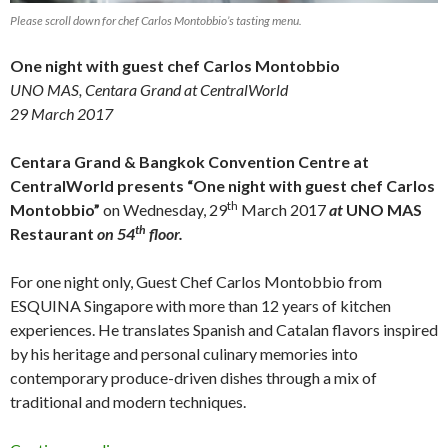
Please scroll down for chef Carlos Montobbio’s tasting menu.
One night with guest chef Carlos Montobbio
UNO MAS, Centara Grand at CentralWorld
29 March 2017
Centara Grand & Bangkok Convention Centre at
CentralWorld presents “One night with guest chef Carlos
th
Montobbio”
on Wednesday, 29
March 2017
at
UNO MAS
th
Restaurant
on 54
floor.
For one night only, Guest Chef Carlos Montobbio from
ESQUINA Singapore with more than 12 years of kitchen
experiences. He translates Spanish and Catalan flavors inspired
by his heritage and personal culinary memories into
contemporary produce-driven dishes through a mix of
traditional and modern techniques.