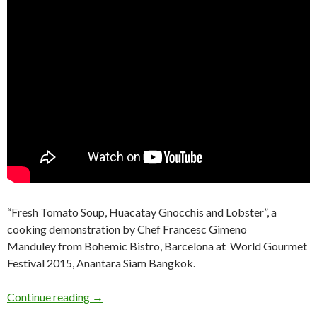
“Fresh Tomato Soup, Huacatay Gnocchis and Lobster”, a
cooking demonstration by Chef Francesc Gimeno
Manduley from Bohemic Bistro, Barcelona at World Gourmet
Festival 2015, Anantara Siam Bangkok.
Continue reading
→