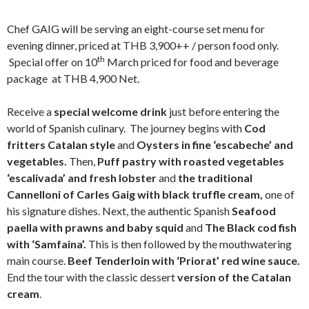
Chef GAIG will be serving an eight-course set menu for
evening dinner, priced at THB 3,900++ / person food only.
th
Special offer on 10
March priced for food and beverage
package at THB 4,900 Net.
Receive a
special welcome drink
just before entering the
world of Spanish culinary. The journey begins with
Cod
fritters Catalan style
and
Oysters in fine ‘escabeche’ and
vegetables.
Then,
Puff pastry with roasted vegetables
‘escalivada’ and fresh lobster
and
the traditional
Cannelloni of Carles Gaig with black truffle cream,
one of
his signature dishes. Next, the authentic Spanish
Seafood
paella with prawns and baby squid
and
The Black cod fish
with ‘Samfaina’.
This is then followed by the mouthwatering
main course.
Beef Tenderloin with ‘Priorat’ red wine sauce.
End the tour with the classic dessert
version of the Catalan
cream
.