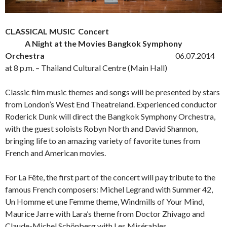
CLASSICAL MUSIC Concert
A Night at the Movies Bangkok Symphony
Orchestra
06.07.2014
at 8 p.m. – Thailand Cultural Centre (Main Hall)
Classic film music themes and songs will be presented by stars
from London’s West End Theatreland. Experienced conductor
Roderick Dunk will direct the Bangkok Symphony Orchestra,
with the guest soloists Robyn North and David Shannon,
bringing life to an amazing variety of favorite tunes from
French and American movies.
For La Fête, the first part of the concert will pay tribute to the
famous French composers: Michel Legrand with Summer 42,
Un Homme et une Femme theme, Windmills of Your Mind,
Maurice Jarre with Lara’s theme from Doctor Zhivago and
Claude-Michel Schönberg with Les Misérables.