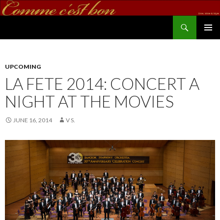
Search
commecestbon.com
SKIP TO CONTENT
UPCOMING
LA FETE 2014: CONCERT A
NIGHT AT THE MOVIES
JUNE 16, 2014
V S.