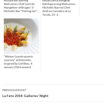
Restaurant Sühring
Renaissance Bangkok
Welcomes Chef Gert de
Ratchaprasong Welcomes
Mangeleer of Bruges' 3-
Michelin Starred Chef
Michelin Star "Hertog Jan"...
Andrea Cannalire at La
Tavola, 23–2...
“Winter Guestronomic
Journey” at Elements,
inspired by Ciel Bleu, 4
January 2024 onward
PREVIOUS POST
Post navigation
La Fete 2014: Galleries’ Night