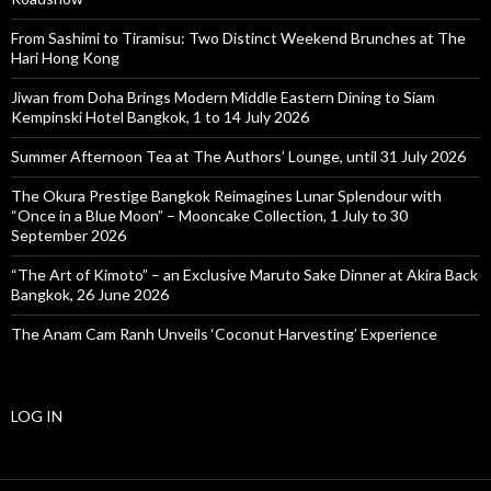
From Sashimi to Tiramisu: Two Distinct Weekend Brunches at The
Hari Hong Kong
Jiwan from Doha Brings Modern Middle Eastern Dining to Siam
Kempinski Hotel Bangkok, 1 to 14 July 2026
Summer Afternoon Tea at The Authors’ Lounge, until 31 July 2026
The Okura Prestige Bangkok Reimagines Lunar Splendour with
“Once in a Blue Moon” – Mooncake Collection, 1 July to 30
September 2026
“The Art of Kimoto” – an Exclusive Maruto Sake Dinner at Akira Back
Bangkok, 26 June 2026
The Anam Cam Ranh Unveils ‘Coconut Harvesting’ Experience
LOG IN