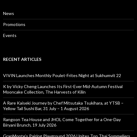
News
Promotions
Events
RECENT ARTICLES
VIVIN Launches Monthly Poulet-Frites Night at Sukhumvit 22
K by Vicky Cheng Launches Its First-Ever Mid-Autumn Festival
Mooncake Collection, The Harvests of Kilin
A Rare Kaiseki Journey by Chef Mitsutaka Tsukihara, at YTSB –
Yellow Tail Sushi Bar, 31 July – 1 August 2026
Rangoon Tea House and JHOL Come Together for a One-Day
Biryani Brunch, 19 July 2026
GranMonte’s Pairing Playground 2026 Unites Top Thai Sommeliers